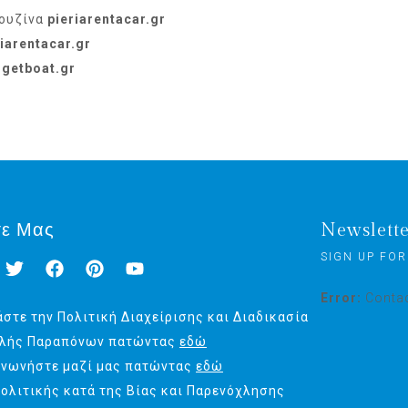
μουζίνα
pieriarentacar.gr
riarentacar.gr
η
getboat.gr
τε Μας
Newslett
SIGN UP FOR
Error:
Contac
στε την Πολιτική Διαχείρισης και Διαδικασία
λής Παραπόνων πατώντας
εδώ
ινωνήστε μαζί μας πατώντας
εδώ
Πολιτικής κατά της Βίας και Παρενόχλησης