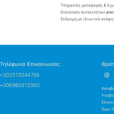
Υπηρεσίες μεταφοράς & λι
Ενοικίαση αυτοκινήτων
pie
Εκδρομή με ιδιωτικά σκάφ
Τηλέφωνα Επικοινωνίας
Βρεί
+302510244766
+306983312060
Κατεβά
Υποβο
Επικο
Όροι 