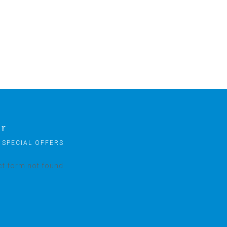
er
 SPECIAL OFFERS
t form not found.